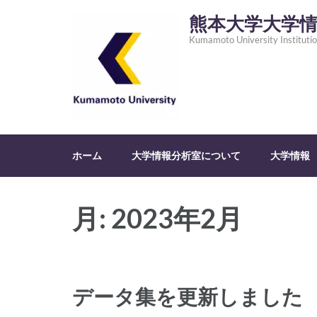
コ
熊本大学大学
ン
Kumamoto University Institutio
テ
ン
ツ
へ
ス
キ
ホーム
大学情報分析室について
大学情報
ッ
プ
(Enter
月:
2023年2月
を
押
す)
データ集を更新しました