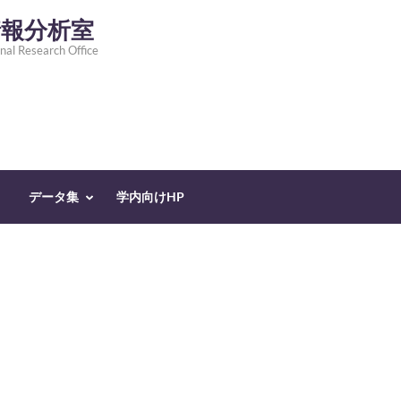
情報分析室
nal Research Office
データ集
学内向けHP