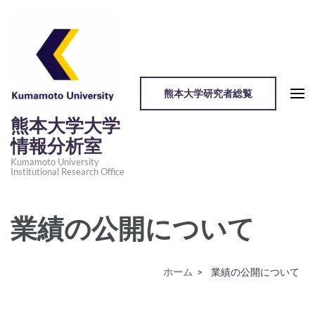
コ
ン
テ
ン
ツ
熊本大学研究者総覧
へ
ス
熊本大学大学
キ
情報分析室
ッ
Kumamoto University
Institutional Research Office
プ
(Enter
を
業績の公開について
押
す)
ホーム
>
業績の公開について